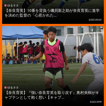
ゆるネタ
【奈良育英】10番を背負う磯貝新之助が奈良育英に進学
を決めた監督の「心惹かれた...
2023.09.20
ゆるネタ
【奈良育英】『強い奈良育英を取り戻す』奥村央樹がキ
ャプテンとして抱く想い【キャプ...
2023.09.19