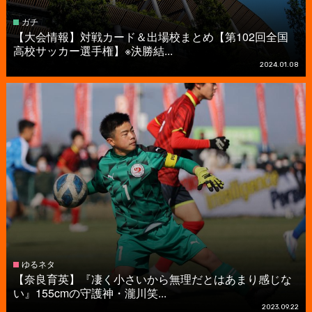
ガチ
【大会情報】対戦カード＆出場校まとめ【第102回全国
高校サッカー選手権】※決勝結...
2024.01.08
ゆるネタ
【奈良育英】『凄く小さいから無理だとはあまり感じな
い』155cmの守護神・瀧川笑...
2023.09.22