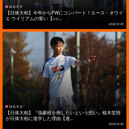
ゆるネタ
【日体大柏】今年からFWにコンバート！エース・オウイ
エ ウイリアムの誓い【○○...
2022.12.29
ゆるネタ
【日体大柏】『強豪校を倒したいという想い』植木笙悟
が日体大柏に進学した理由【進...
2022.12.29