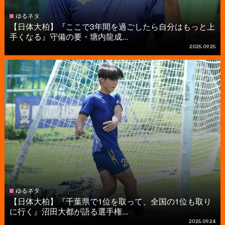
ゆるネタ
【日体大柏】『ここで3年間を過ごしたら自分はもっと上
手くなる』守備の要・塘内龍成...
2025.09.25
ゆるネタ
【日体大柏】『千葉県で1位を取って、全国の1位も取り
に行く』沼田大都が語る選手権...
2025.09.24