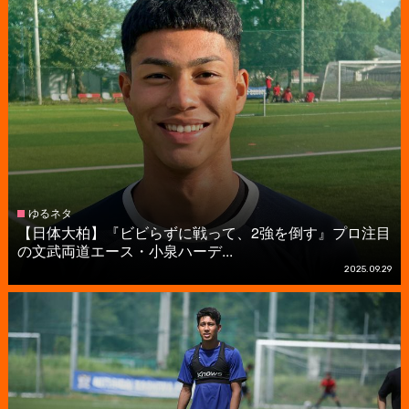
ゆるネタ
【日体大柏】『ビビらずに戦って、2強を倒す』プロ注目
の文武両道エース・小泉ハーデ...
2025.09.29