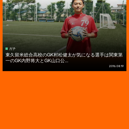
ガチ
東久留米総合高校のGK村松健太が気になる選手は関東第
一のGK内野将大とGK山口公...
2016.08.19