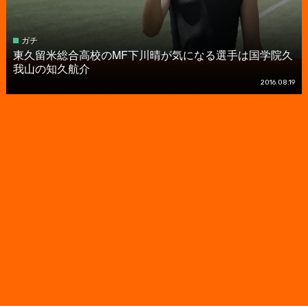
ガチ
東久留米総合高校のMF下川晴が気になる選手は国学院久
我山の知久航介
2016.08.19