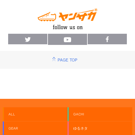
PAGE TOP
ALL
GACHI
GEAR
ゆるネタ