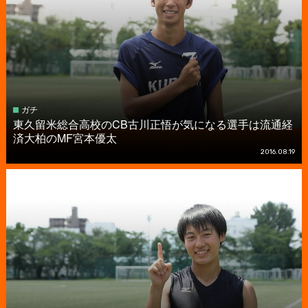
ガチ
東久留米総合高校のCB古川正悟が気になる選手は流通経
済大柏のMF宮本優太
2016.08.19