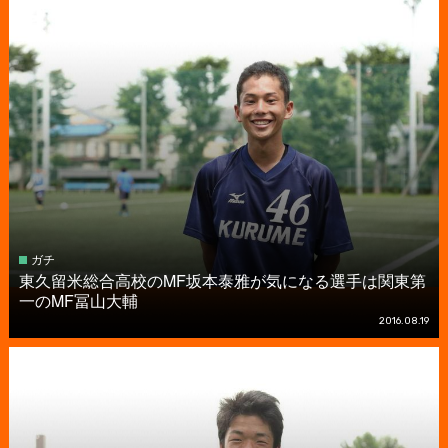
ガチ
東久留米総合高校のMF坂本泰雅が気になる選手は関東第
一のMF冨山大輔
2016.08.19