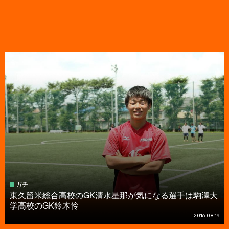
ガチ
東久留米総合高校のGK清水星那が気になる選手は駒澤大
学高校のGK鈴木怜
2016.08.19