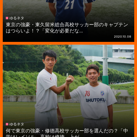
ゆるネタ
東京の強豪・東久留米総合高校サッカー部のキャプテン
はつらいよ！？「変化が必要だな...
2020.10.08
ゆるネタ
何で東京の強豪・修徳高校サッカー部を選んだの？「中
学はレイソル、高校は修徳。上が...