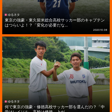
ゆるネタ
東京の強豪・東久留米総合高校サッカー部のキャプテン
はつらいよ！？「変化が必要だな...
2020.10.08
ゆるネタ
何で東京の強豪・修徳高校サッカー部を選んだの？「中
学はレイソル、高校は修徳。上が...