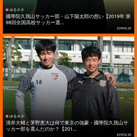
ゆるネタ
國學院久我山サッカー部・山下陽太郎の想い【2019年 第
98回全国高校サッカー選...
2019.12.29
ゆるネタ
清井大輔と茅野恵大は何で東京の強豪・國學院久我山サ
ッカー部を選んだのか？【201...
2019.12.29