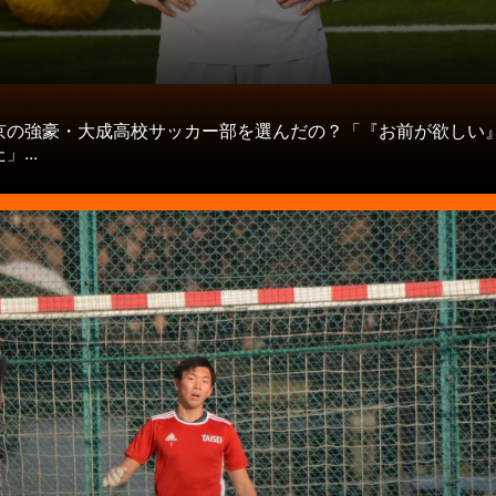
タ
京の強豪・大成高校サッカー部を選んだの？「『お前が欲しい
...