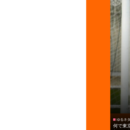
ゆるネ
何で東