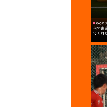
ゆるネ
何で東
てくれた」