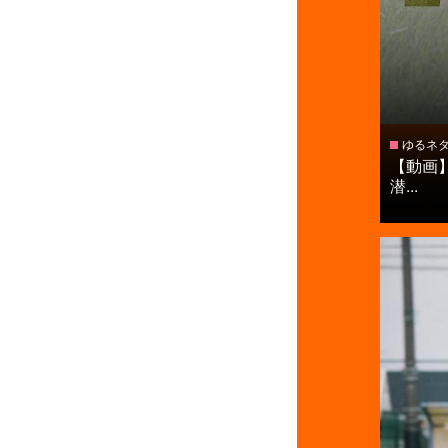
ゆるネ
【動画】
潜...