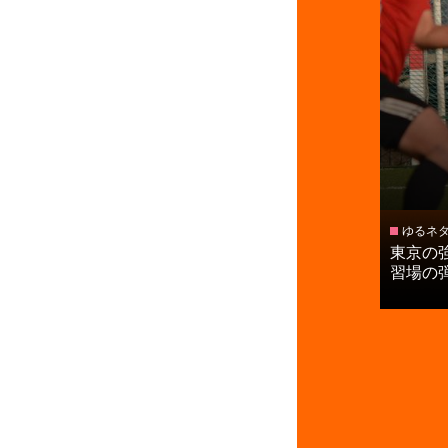
ゆるネ
東京の
習場の弾幕