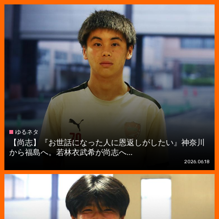
ゆるネタ
【尚志】『お世話になった人に恩返しがしたい』神奈川
から福島へ。若林衣武希が尚志へ...
2026.06.18