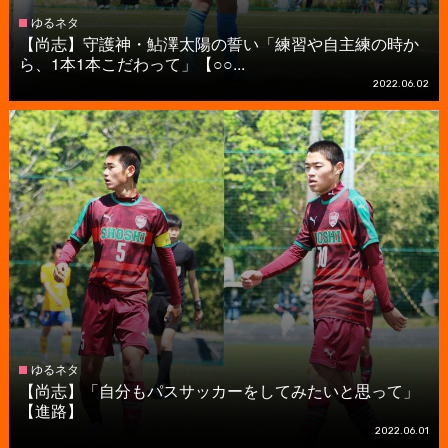
ゆるネタ
【尚志】守護神・鮎澤太陽の誓い「練習や自主練の時か
ら、1本1本こだわって」【○○...
2022.06.02
ゆるネタ
【尚志】「自分もパスサッカーをしてみたいと思って」
【進路】
2022.06.01