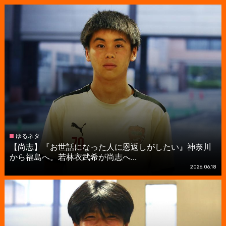
ゆるネタ
【尚志】『お世話になった人に恩返しがしたい』神奈川
から福島へ。若林衣武希が尚志へ...
2026.06.18