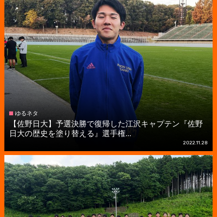
ゆるネタ
【佐野日大】予選決勝で復帰した江沢キャプテン『佐野
日大の歴史を塗り替える』選手権...
2022.11.28