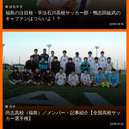
ゆるネタ
福島の注目校・学法石川高校サッカー部・鴨志田紘武の
キャプテンはつらいよ！？
2019.08.15
ガチ
尚志高校（福島）／メンバー・記事紹介【全国高校サッ
カー選手権】
2019.01.12