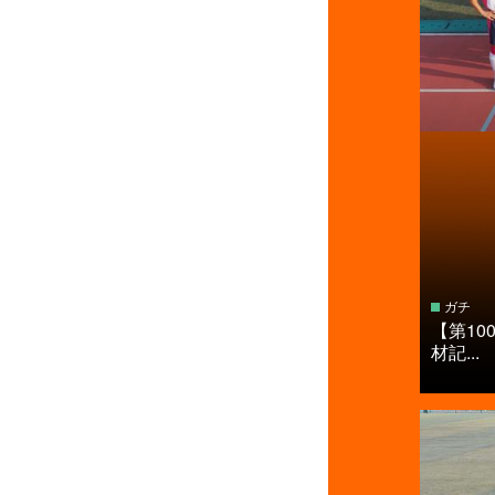
ガチ
【第10
材記...