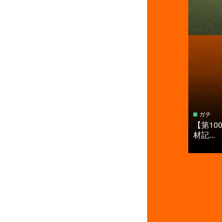
ガチ
【第10
材記...