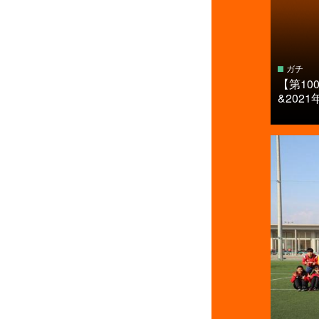
ガチ
【第1
&2021年.