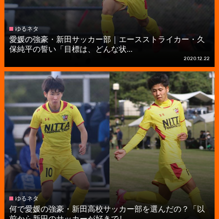
ゆるネタ
愛媛の強豪・新田サッカー部｜エースストライカー・久
保純平の誓い「目標は、どんな状...
2020.12.22
ゆるネタ
何で愛媛の強豪・新田高校サッカー部を選んだの？「以
前から新田のサッカーが好きでし...