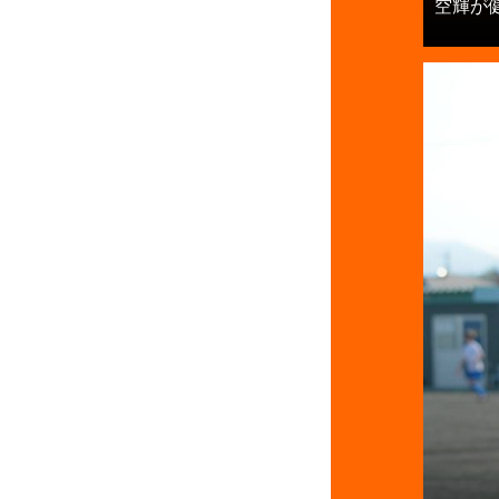
空輝が健.