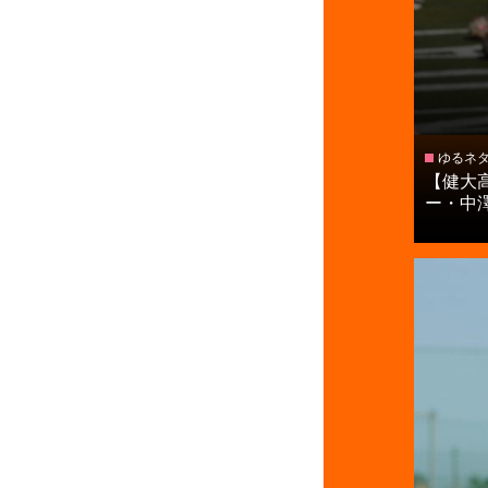
ゆるネ
【健大
ー・中澤