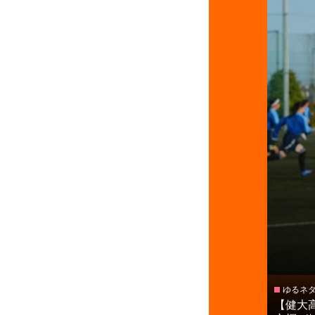
ゆるネ
【健大