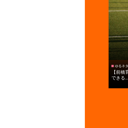
ゆるネ
【前橋
できる..