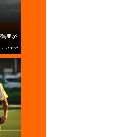
沼海亜が
2023.06.22