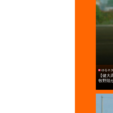
ゆるネ
【健大
牧野陸が.