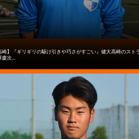
タ
高崎】『ギリギリの駆け引きや巧さがすごい』健大高崎のスト
慶次...