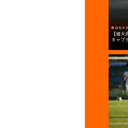
ゆるネ
【健大
キャプテン