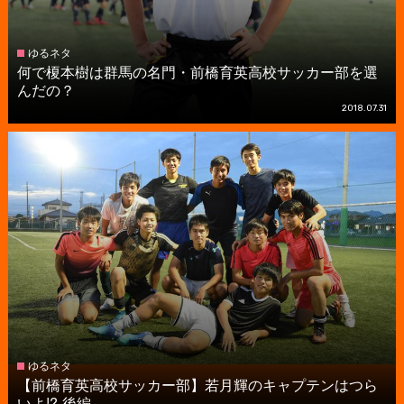
ゆるネタ
何で榎本樹は群馬の名門・前橋育英高校サッカー部を選
んだの？
2018.07.31
ゆるネタ
【前橋育英高校サッカー部】若月輝のキャプテンはつら
いよ!?-後編-