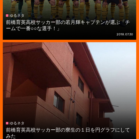
ゆるネタ
前橋育英高校サッカー部の若月輝キャプテンが選ぶ「チ
ームで一番○○な選手！」
2018.07.30
ゆるネタ
前橋育英高校サッカー部の寮生の１日を円グラフにして
みた