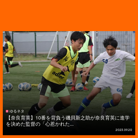
ゆるネタ
【奈良育英】10番を背負う磯貝新之助が奈良育英に進学
を決めた監督の「心惹かれた...
2023.09.20