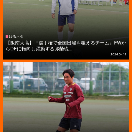
ゆるネタ
【阪南大高】『選手権で全国出場を狙えるチーム』FWか
らDFに転向し躍動する弥榮琉...
2024.04.18