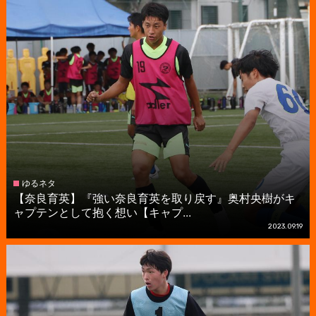
ゆるネタ
【奈良育英】『強い奈良育英を取り戻す』奥村央樹がキ
ャプテンとして抱く想い【キャプ...
2023.09.19