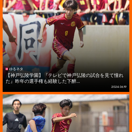
ゆるネタ
【神戸弘陵学園】『テレビで神戸弘陵の試合を見て憧れ
た』昨年の選手権も経験した下醉...
2024.06.19