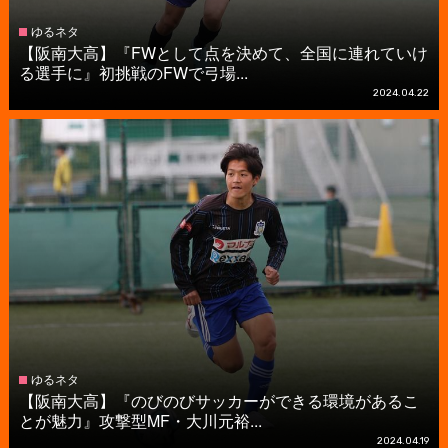
ゆるネタ
【阪南大高】『FWとして点を決めて、全国に連れていけ
る選手に』初挑戦のFWで弓場...
2024.04.22
ゆるネタ
【阪南大高】『のびのびサッカーができる環境があるこ
とが魅力』攻撃型MF・大川元裕...
2024.04.19