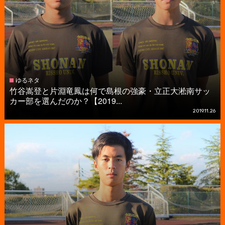
ゆるネタ
竹谷嵩登と片淵竜鳳は何で島根の強豪・立正大淞南サッ
カー部を選んだのか？【2019...
2019.11.26