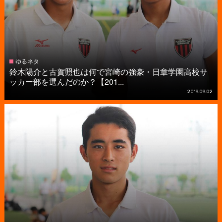
ゆるネタ
鈴木陽介と古賀照也は何で宮崎の強豪・日章学園高校サ
ッカー部を選んだのか？【201...
2019.09.02