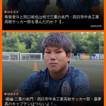
ゆるネタ
有留奎斗と田口裕也は何で三重の名門・四日市中央工業
高校サッカー部を選んだのか？【...
2019.07.19
ゆるネタ
-後編-三重の名門・四日市中央工業高校サッカー部・森夢
真のキャプテンはつらいよ！...