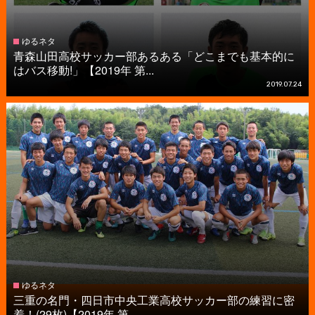
ゆるネタ
青森山田高校サッカー部あるある「どこまでも基本的に
はバス移動!」【2019年 第...
2019.07.24
ゆるネタ
三重の名門・四日市中央工業高校サッカー部の練習に密
着！(29枚)【2019年 第...