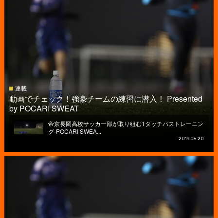
連載
動画でチェック！強豪チームの練習に潜入！ Presented
by POCARI SWEAT
帝京長岡高校サッカー部が取り組む1タッチパストレーニン
グ-POCARI SWEA...
2019.05.20