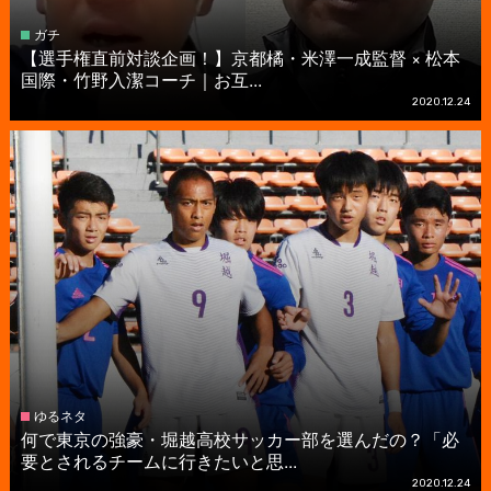
ガチ
【選手権直前対談企画！】京都橘・米澤一成監督 × 松本
国際・竹野入潔コーチ｜お互...
2020.12.24
ゆるネタ
何で東京の強豪・堀越高校サッカー部を選んだの？「必
要とされるチームに行きたいと思...
2020.12.24