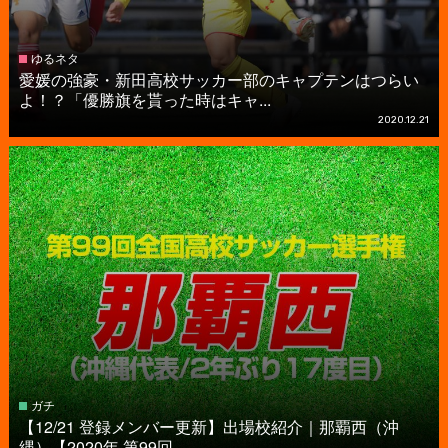
ゆるネタ
愛媛の強豪・新田高校サッカー部のキャプテンはつらい
よ！？「優勝旗を貰った時はキャ...
2020.12.21
ガチ
【12/21 登録メンバー更新】出場校紹介｜那覇西（沖
縄）【2020年 第99回...