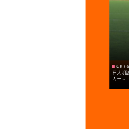
ゆるネ
日大明誠
カー...