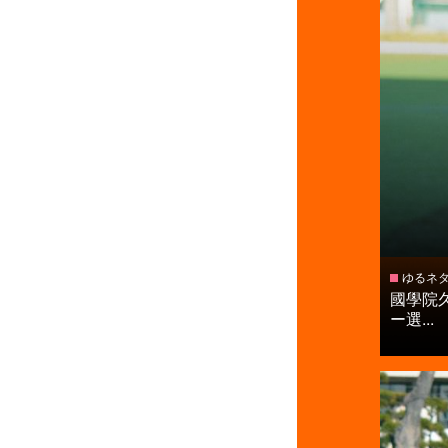
ゆるネ
國學院久
ー選...