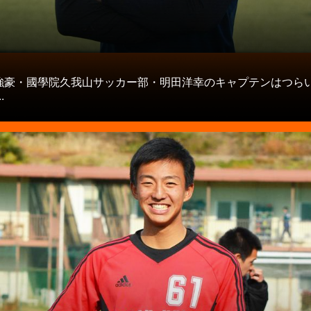
タ
強豪・國學院久我山サッカー部・明田洋幸のキャプテンはつら
.