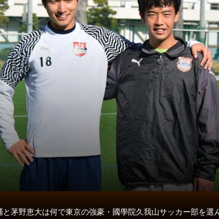
タ
輔と茅野恵大は何で東京の強豪・國學院久我山サッカー部を選