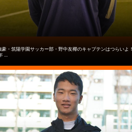
タ
強豪・筑陽学園サッカー部・野中友椰のキャプテンはつらいよ
 ...