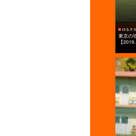
ゆるネ
東京の
【2019..