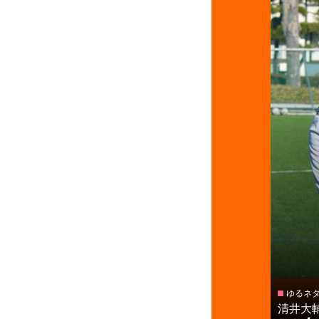
ゆるネ
清井大