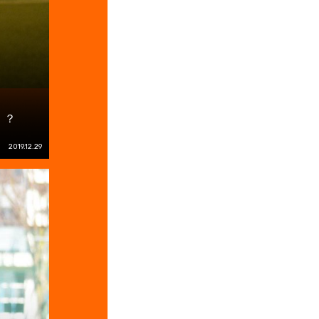
！？
2019.12.29