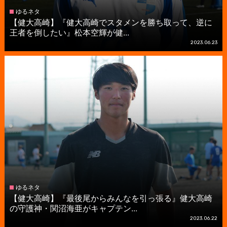
ゆるネタ
【健大高崎】『健大高崎でスタメンを勝ち取って、逆に
王者を倒したい』松本空輝が健...
2023.06.23
ゆるネタ
【健大高崎】『最後尾からみんなを引っ張る』健大高崎
の守護神・関沼海亜がキャプテン...
2023.06.22