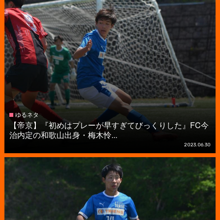
ゆるネタ
【帝京】『初めはプレーが早すぎてびっくりした』FC今
治内定の和歌山出身・梅木怜...
2023.06.30