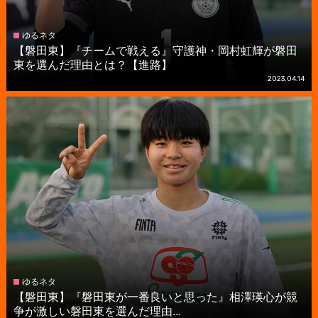
ゆるネタ
【磐田東】『チームで戦える』守護神・岡村虹輝が磐田
東を選んだ理由とは？【進路】
2023.04.14
ゆるネタ
【磐田東】『磐田東が一番良いと思った』相澤瑛心が競
争が激しい磐田東を選んだ理由...