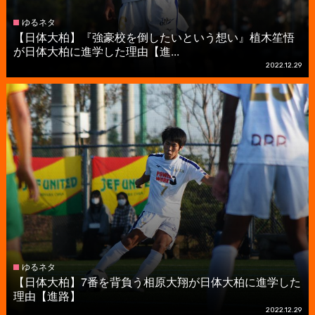
ゆるネタ
【日体大柏】『強豪校を倒したいという想い』植木笙悟
が日体大柏に進学した理由【進...
2022.12.29
ゆるネタ
【日体大柏】7番を背負う相原大翔が日体大柏に進学した
理由【進路】
2022.12.29