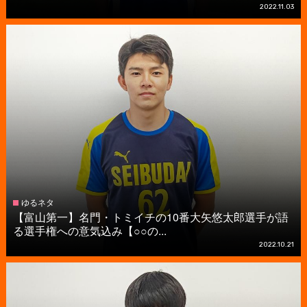
2022.11.03
ゆるネタ
【富山第一】名門・トミイチの10番大矢悠太郎選手が語
る選手権への意気込み【○○の...
2022.10.21