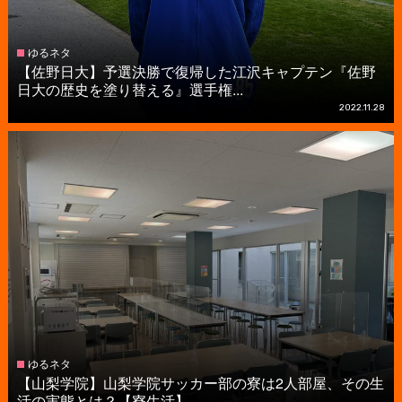
ゆるネタ
【佐野日大】予選決勝で復帰した江沢キャプテン『佐野
日大の歴史を塗り替える』選手権...
2022.11.28
ゆるネタ
【山梨学院】山梨学院サッカー部の寮は2人部屋、その生
活の実態とは？【寮生活】