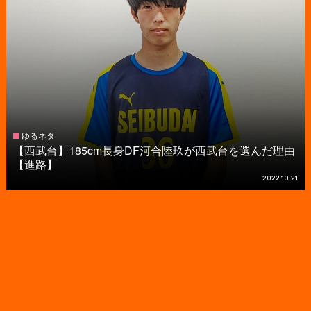
ゆるネタ
【西武台】185cm長身DF河合陸玖が西武台を選んだ理由
【進路】
2022.10.21