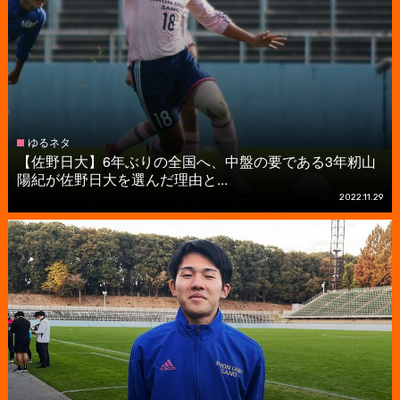
ゆるネタ
【佐野日大】6年ぶりの全国へ、中盤の要である3年籾山
陽紀が佐野日大を選んだ理由と...
2022.11.29