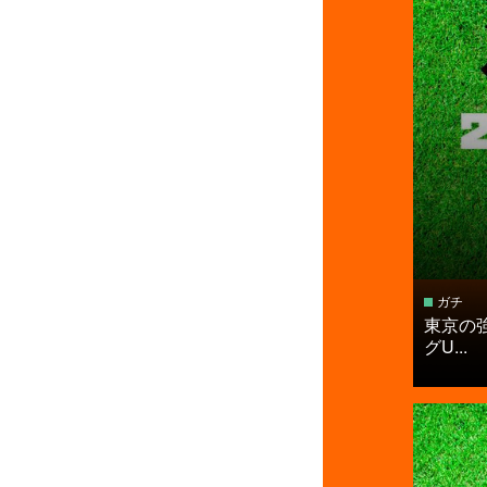
ガチ
東京の
グU...