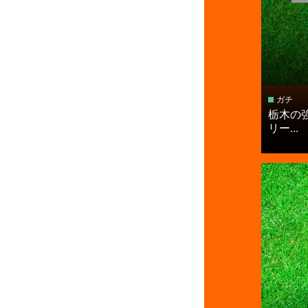
ガチ
栃木の
リー...