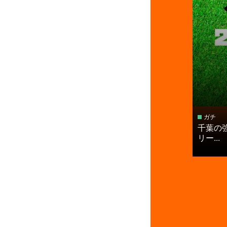
ガチ
千葉の
リー...