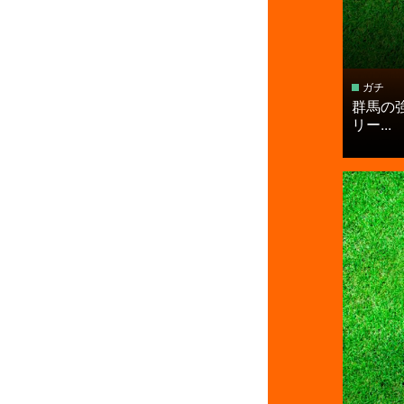
ガチ
群馬の
リー...