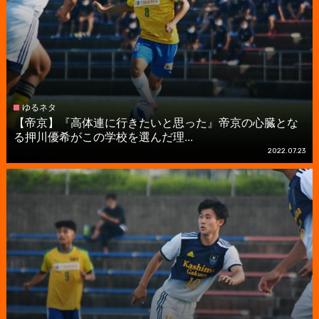
ゆるネタ
【帝京】『高体連に行きたいと思った』帝京の心臓とな
る押川優希がこの学校を選んだ理...
2022.07.23