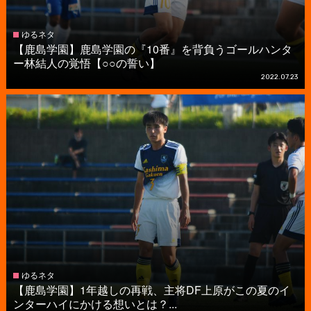
ゆるネタ
【鹿島学園】鹿島学園の『10番』を背負うゴールハンタ
ー林結人の覚悟【○○の誓い】
2022.07.23
ゆるネタ
【鹿島学園】1年越しの再戦、主将DF上原がこの夏のイ
ンターハイにかける想いとは？...