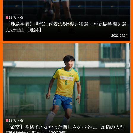
ゆるネタ
【鹿島学園】世代別代表のSH櫻井稜選手が鹿島学園を選
んだ理由【進路】
2022.07.24
ゆるネタ
【帝京】昇格できなかった悔しさをバネに。屈指の大型
CBが全国の舞台へ【2022年...