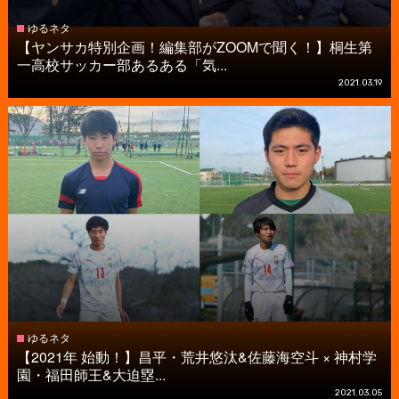
ゆるネタ
【ヤンサカ特別企画！編集部がZOOMで聞く！】桐生第
一高校サッカー部あるある「気...
2021.03.19
ゆるネタ
【2021年 始動！】昌平・荒井悠汰&佐藤海空斗 × 神村学
園・福田師王&大迫塁...
2021.03.05