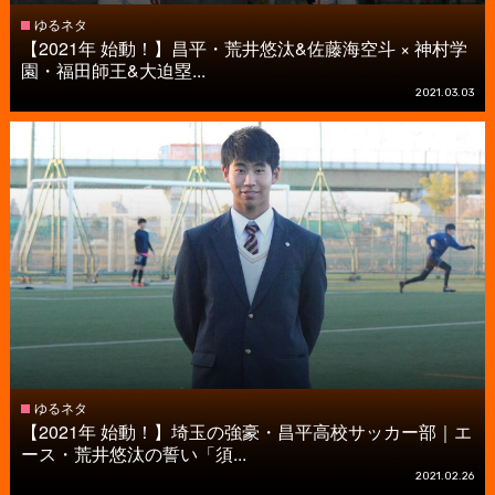
ゆるネタ
【2021年 始動！】昌平・荒井悠汰&佐藤海空斗 × 神村学
園・福田師王&大迫塁...
2021.03.03
ゆるネタ
【2021年 始動！】埼玉の強豪・昌平高校サッカー部｜エ
ース・荒井悠汰の誓い「須...
2021.02.26