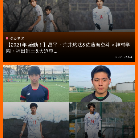
ゆるネタ
【2021年 始動！】昌平・荒井悠汰&佐藤海空斗 × 神村学
園・福田師王&大迫塁...
2021.03.04