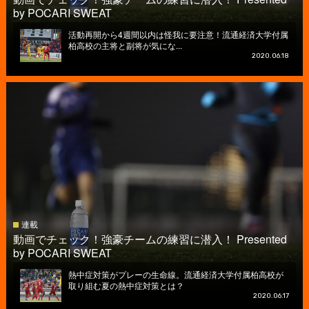
by POCARI SWEAT
活動再開から4週間以内は怪我に要注意！流通経済大学付属
柏高校の主将と副将が気にな...
2020.06.18
連載
動画でチェック！強豪チームの練習に潜入！ Presented
by POCARI SWEAT
熱中症対策がプレーの生命線。流通経済大学付属柏高校が
取り組む夏の熱中症対策とは？
2020.06.17