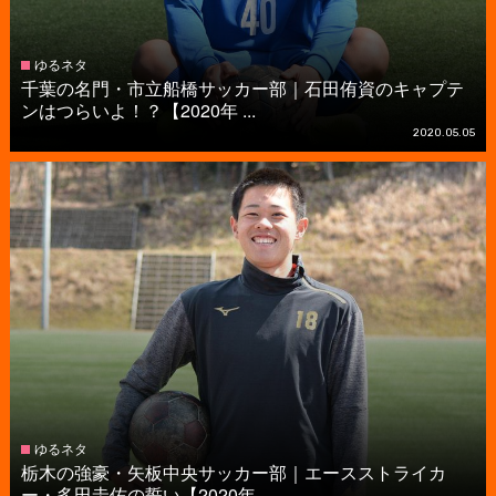
ゆるネタ
千葉の名門・市立船橋サッカー部｜石田侑資のキャプテ
ンはつらいよ！？【2020年 ...
2020.05.05
ゆるネタ
栃木の強豪・矢板中央サッカー部｜エースストライカ
ー・多田圭佑の誓い【2020年 ...