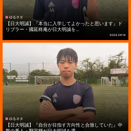
ゆるネタ
【日大明誠】『本当に入学してよかったと思います』ド
リブラー・國延柊庵が日大明誠を...
2024.08.14
ゆるネタ
【日大明誠】『自分が目指す方向性と合致していた』中
盤の番人・野宮輝が日大明誠を選...