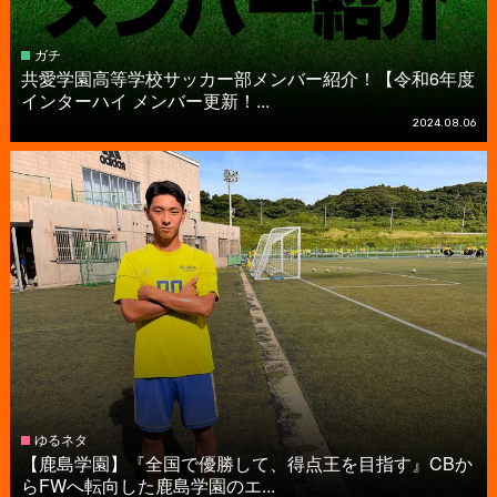
ガチ
共愛学園高等学校サッカー部メンバー紹介！【令和6年度
インターハイ メンバー更新！...
2024.08.06
ゆるネタ
【鹿島学園】『全国で優勝して、得点王を目指す』CBか
らFWへ転向した鹿島学園のエ...