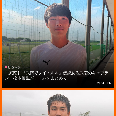
ゆるネタ
【武南】『武南でタイトルを』伝統ある武南のキャプテ
ン・松本優生がチームをまとめて...
2024.08.19