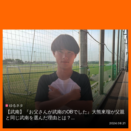
ゆるネタ
【武南】『お父さんが武南のOBでした』大熊來瑠が父親
と同じ武南を選んだ理由とは？...
2024.08.21