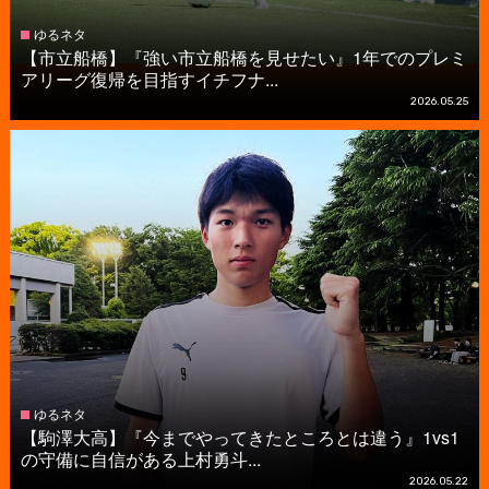
ゆるネタ
【市立船橋】『強い市立船橋を見せたい』1年でのプレミ
アリーグ復帰を目指すイチフナ...
2026.05.25
ゆるネタ
【駒澤大高】『今までやってきたところとは違う』1vs1
の守備に自信がある上村勇斗...
2026.05.22