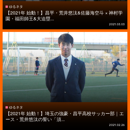
ゆるネタ
【2021年 始動！】昌平・荒井悠汰&佐藤海空斗 × 神村学
園・福田師王&大迫塁...
2021.03.03
ゆるネタ
【2021年 始動！】埼玉の強豪・昌平高校サッカー部｜エ
ース・荒井悠汰の誓い「須...
2021.02.26