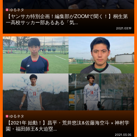
ゆるネタ
【ヤンサカ特別企画！編集部がZOOMで聞く！】桐生第
一高校サッカー部あるある「気...
2021.03.19
ゆるネタ
【2021年 始動！】昌平・荒井悠汰&佐藤海空斗 × 神村学
園・福田師王&大迫塁...
2021.03.05