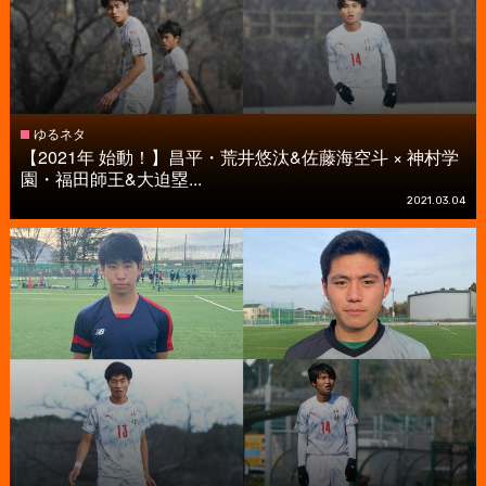
ゆるネタ
【2021年 始動！】昌平・荒井悠汰&佐藤海空斗 × 神村学
園・福田師王&大迫塁...
2021.03.04