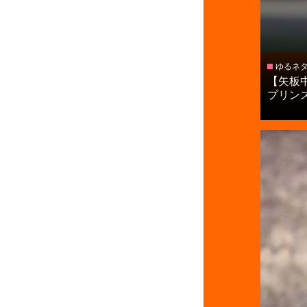
ゆるネ
【矢板
プリンス.