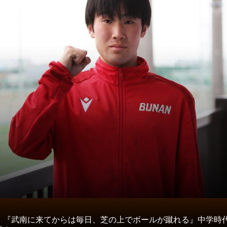
タ
】『武南に来てからは毎日、芝の上でボールが蹴れる』中学時