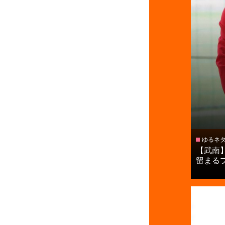
ゆるネ
【武南
留まるプレ