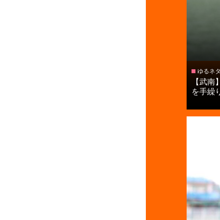
ゆるネ
【武南
を手繰り寄