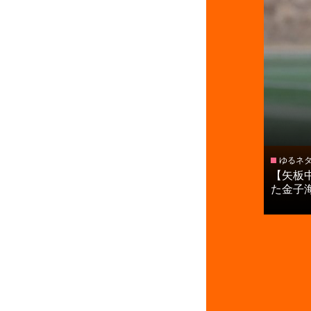
ゆるネ
【矢板
た金子海聖