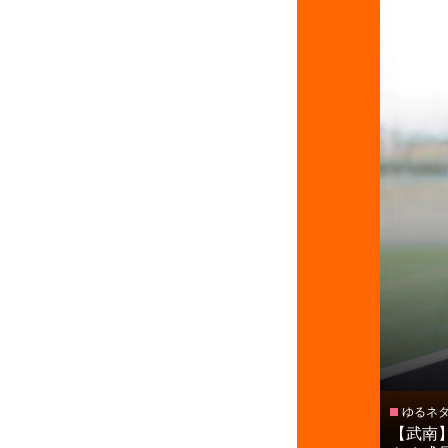
ゆるネ
【武南