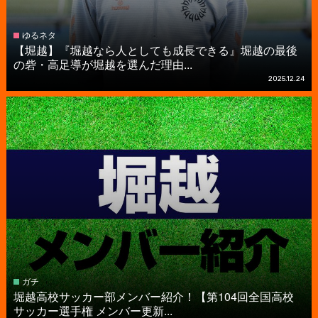
ゆるネタ
【堀越】『堀越なら人としても成長できる』堀越の最後
の砦・高足導が堀越を選んだ理由...
2025.12.24
ガチ
堀越高校サッカー部メンバー紹介！【第104回全国高校
サッカー選手権 メンバー更新...