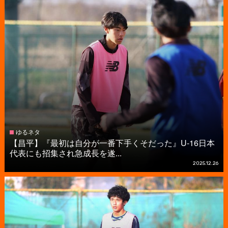
ゆるネタ
【昌平】『最初は自分が一番下手くそだった』U-16日本
代表にも招集され急成長を遂...
2025.12.26