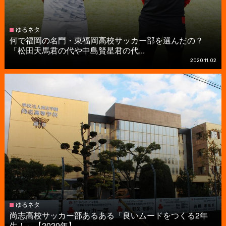
ゆるネタ
何で福岡の名門・東福岡高校サッカー部を選んだの？
「松田天馬君の代や中島賢星君の代...
2020.11.02
ゆるネタ
尚志高校サッカー部あるある「良いムードをつくる2年
生！」【2020年】