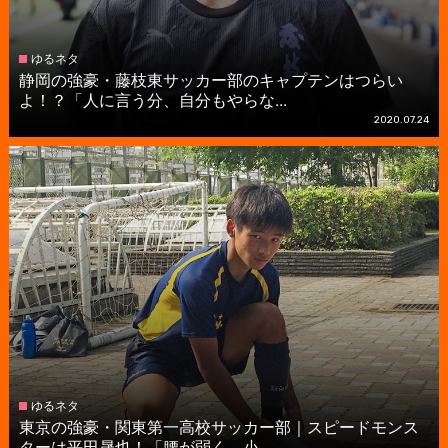
ゆるネタ
静岡の強豪・藤枝東サッカー部のキャプテンはつらい
よ！？「人に言う分、自分もやらな...
2020.07.24
ゆるネタ
東京の強豪・関東第一高校サッカー部｜スピードモンス
ターは平田晟也！「腰が弱く、小...