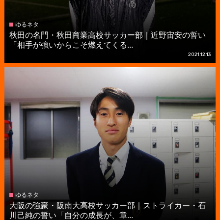
ゆるネタ
秋田の名門・秋田商業高校サッカー部｜近野宙安の誓い
「相手が強いからこそ燃えてくる...
2021.12.13
ゆるネタ
大阪の強豪・阪南大高校サッカー部｜ストライカー・石
川己純の誓い「自分の成長が、章...