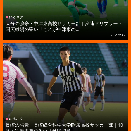
ゆるネタ
大分の強豪・中津東高校サッカー部｜変速ドリブラー・
国広雄陽の誓い「これが中津東の...
2021.12.22
ゆるネタ
長崎の強豪・長崎総合科学大学附属高校サッカー部｜10
番・別府史雅の誓い「球際で負...