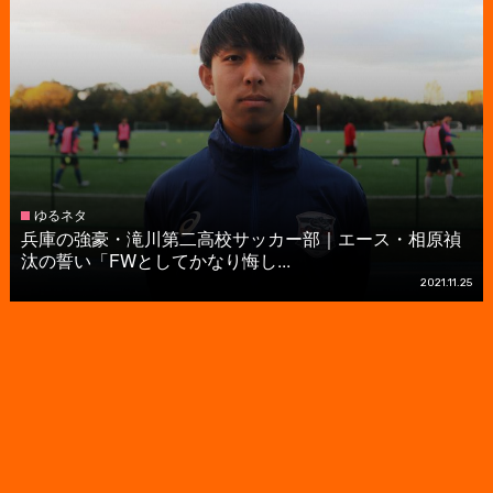
ゆるネタ
兵庫の強豪・滝川第二高校サッカー部｜エース・相原禎
汰の誓い「FWとしてかなり悔し...
2021.11.25