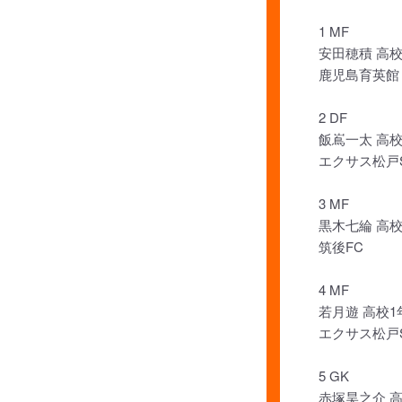
1 MF
安田穂積 高校
鹿児島育英館
2 DF
飯嶌一太 高校
エクサス松戸
3 MF
黒木七綸 高校
筑後FC
4 MF
若月遊 高校1
エクサス松戸
5 GK
赤塚昊之介 