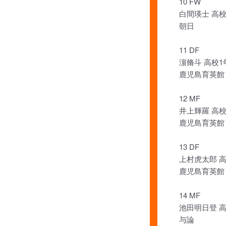
10 FW
白間瑛士 高校
朝日
11 DF
濵脩斗 高校1
鹿児島育英館
12 MF
井上輝羅 高校
鹿児島育英館
13 DF
上村虎太郎 
鹿児島育英館
14 MF
池田明日登 
与論