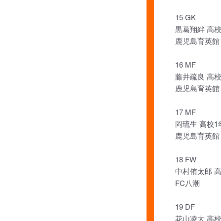
15 GK
黒葛翔絆 高校
鹿児島育英館
16 MF
藤井疏良 高校
鹿児島育英館
17 MF
岡琉生 高校1
鹿児島育英館
18 FW
中村侑太郎 
FC八潮
19 DF
花山凌大 高校