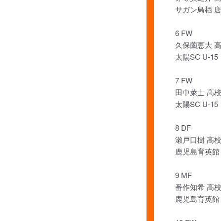
サガン鳥栖 唐
6 FW
久保薗恵大 
太陽SC U-15
7 FW
田中萊士 高校
太陽SC U-15
8 DF
瀨戸口樹 高校
鹿児島育英館
9 MF
番作知希 高校
鹿児島育英館