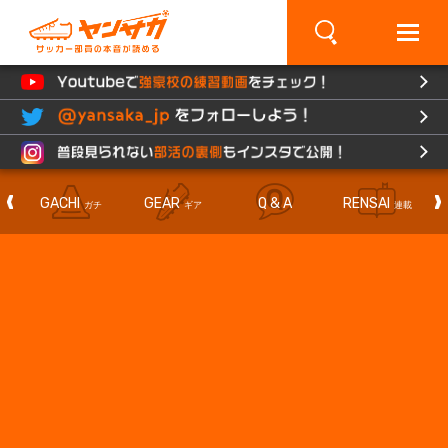
×
GACHI
GEAR
Q & A
RENSAI
F
ガチ
ギア
連載