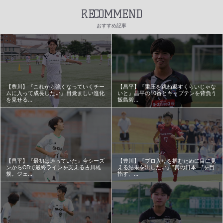
RECOMMEND
おすすめ記事
【豊川】『これから強くなっていくチー
【昌平】『重圧を跳ね返すくらいじゃな
ムに入って成長したい』目覚ましい進化
いと』昌平の10番とキャプテンを背負う
を見せる...
飯島碧...
【昌平】『最初は迷っていた』今シーズ
【豊川】『プロ入りを掴むために目に見
ンからCBで最終ラインを支える古川雄
える結果を出したい』"真の日本一"を目
規。ジェ...
指す、...