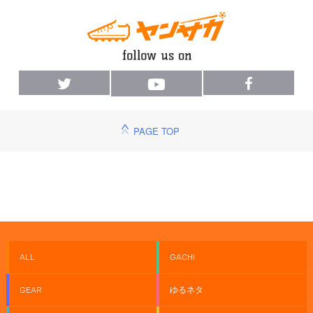
PAGE TOP
ALL
GACHI
GEAR
ゆるネタ