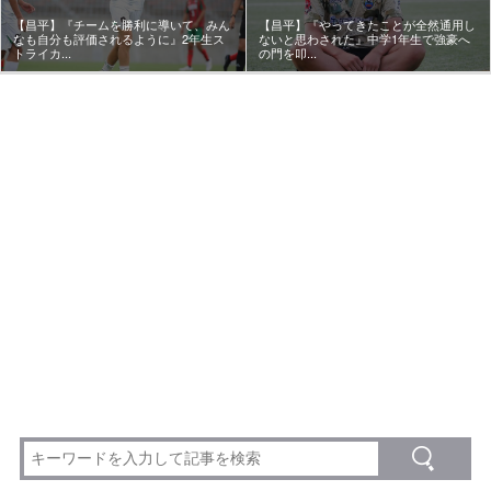
【昌平】『チームを勝利に導いて、みん
【昌平】『やってきたことが全然通用し
なも自分も評価されるように』2年生ス
ないと思わされた』中学1年生で強豪へ
トライカ...
の門を叩...