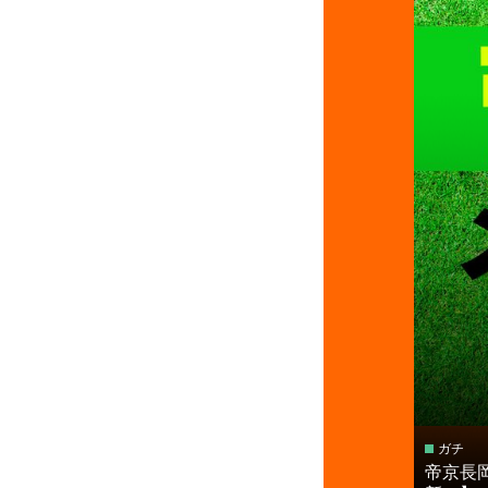
ガチ
帝京長岡