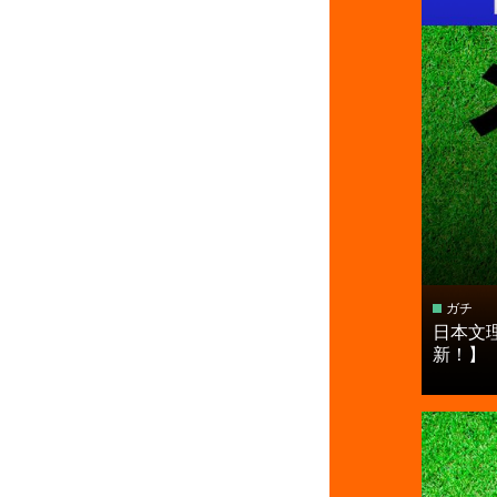
ガチ
日本文
新！】