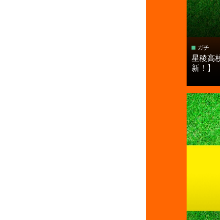
ガチ
星稜高
新！】