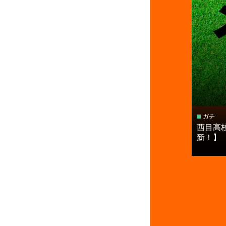
ガチ
西目高
新！】