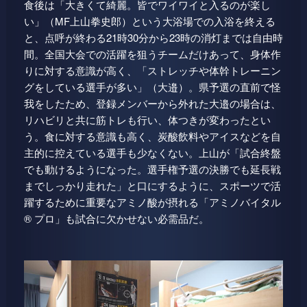
食後は「大きくて綺麗。皆でワイワイと入るのが楽し
い」（MF上山拳史郎）という大浴場での入浴を終える
と、点呼が終わる21時30分から23時の消灯までは自由時
間。全国大会での活躍を狙うチームだけあって、身体作
りに対する意識が高く、「ストレッチや体幹トレーニン
グをしている選手が多い」（大邉）。県予選の直前で怪
我をしたため、登録メンバーから外れた大邉の場合は、
リハビリと共に筋トレも行い、体つきが変わったとい
う。食に対する意識も高く、炭酸飲料やアイスなどを自
主的に控えている選手も少なくない。上山が「試合終盤
でも動けるようになった。選手権予選の決勝でも延長戦
までしっかり走れた」と口にするように、スポーツで活
躍するために重要なアミノ酸が摂れる「アミノバイタル
® プロ」も試合に欠かせない必需品だ。