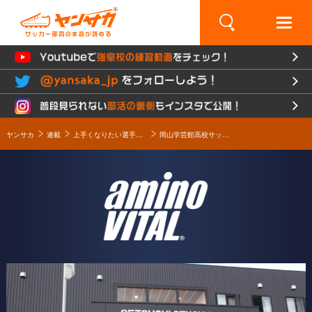
×
ヤンサカ
連載
上手くなりたい選手必見！コンディショニングとカラダづくりの秘訣とは!? Presented by amino VITAL
岡山学芸館高校サッカー部の寮生活に密着！