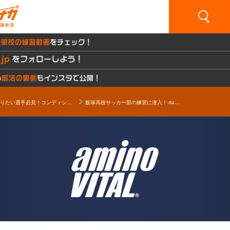
上手くなりたい選手必見！コンディショニングとカラダづくりの秘訣とは!? Presented by amino VITAL
飯塚高校サッカー部の練習に潜入！-supported by Amino VITAL