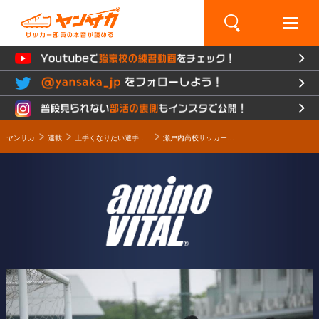
×
ヤンサカ
連載
上手くなりたい選手必見！コンディショニングとカラダづくりの秘訣とは!? Presented by amino VITAL
瀬戸内高校サッカー部の練習に潜入！-supported by Amino VITAL