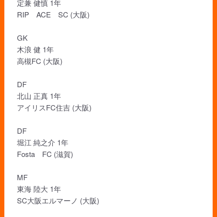
定兼 健慎 1年
RIP ACE SC (大阪)
GK
木浪 健 1年
高槻FC (大阪)
DF
北山 正真 1年
アイリスFC住吉 (大阪)
DF
堀江 純之介 1年
Fosta FC (滋賀)
MF
東海 陸大 1年
SC大阪エルマーノ (大阪)