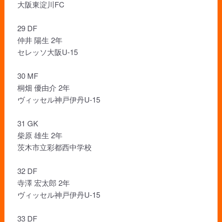
大阪東淀川FC
29 DF
仲井 陽生 2年
セレッソ大阪U-15
30 MF
桐畑 優由介 2年
ヴィッセル神戸伊丹U-15
31 GK
柴原 雄生 2年
茨木市立彩都西中学校
32 DF
寺澤 宏太郎 2年
ヴィッセル神戸伊丹U-15
33 DF