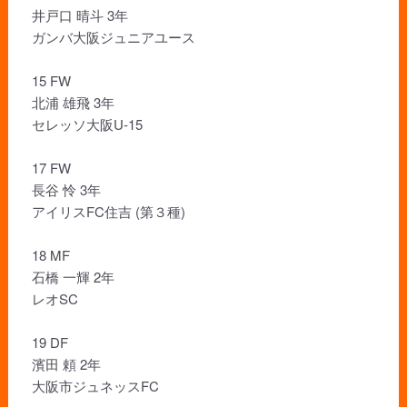
井戸口 晴斗 3年
ガンバ大阪ジュニアユース
15 FW
北浦 雄飛 3年
セレッソ大阪U-15
17 FW
長谷 怜 3年
アイリスFC住吉 (第３種)
18 MF
石橋 一輝 2年
レオSC
19 DF
濱田 頼 2年
大阪市ジュネッスFC