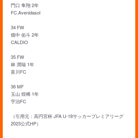
門口 隼翔 2年
FC.Avenidasol
34 FW
畑中 佑斗 2年
CALDIO
35 FW
林 潤瑞 1年
富川FC
36 MF
玉山 煌稀 1年
宇治FC
（引用元：高円宮杯 JFA U-18サッカープレミアリーグ
2023公式HP）