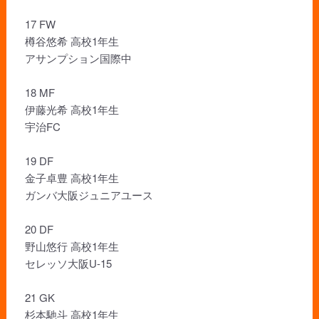
17 FW
樽谷悠希 高校1年生
アサンプション国際中
18 MF
伊藤光希 高校1年生
宇治FC
19 DF
金子卓豊 高校1年生
ガンバ大阪ジュニアユース
20 DF
野山悠行 高校1年生
セレッソ大阪U-15
21 GK
杉本馳斗 高校1年生