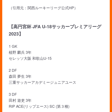
（引用元：関西ルーキーリーグ公式HP）
【高円宮杯 JFA U-18サッカープレミアリーグ
2023】
1 GK
植野 麟兵 3年
セレッソ大阪 和歌山U-15
2 DF
森田 夢生 3年
三重サッカーアカデミージュニアユース
3 DF
田村 遊吏 3年
RIP ACE(リップエース) SC (第３種)