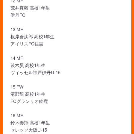
12 MF
荒井真毅 高校1年生
伊丹FC
13 MF
根岸蒼汰郎 高校1年生
アイリスFC住吉
14 MF
茨木昊 高校1年生
ヴィッセル神戸伊丹U-15
15 FW
溝部龍 高校1年生
FCグランリオ鈴鹿
16 MF
鈴木奏翔 高校1年生
セレッソ大阪U-15