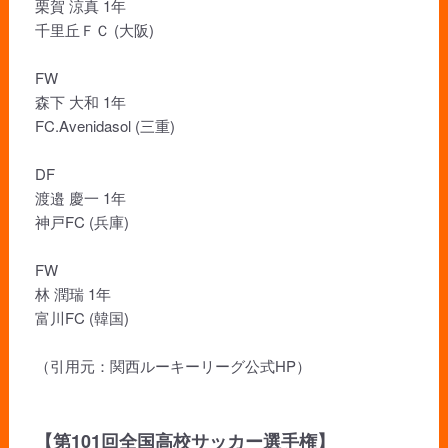
栗賀 涼真 1年
千里丘ＦＣ (大阪)
FW
森下 大和 1年
FC.Avenidasol (三重)
DF
渡邉 慶一 1年
神戸FC (兵庫)
FW
林 潤瑞 1年
富川FC (韓国)
（引用元：関西ルーキーリーグ公式HP）
【第101回全国高校サッカー選手権】