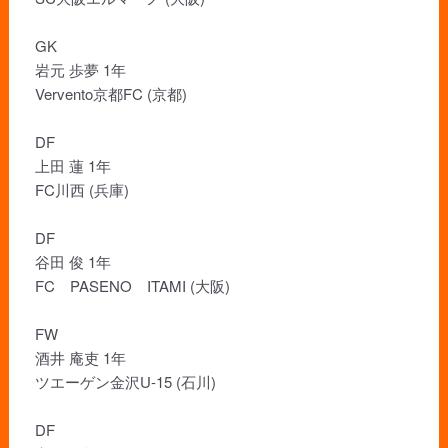
GK
岩元 歩夢 1年
Vervento京都FC (京都)
DF
上田 蓮 1年
FC川西 (兵庫)
DF
谷田 俊 1年
FC PASENO ITAMI (大阪)
FW
酒井 庵吏 1年
ツエーゲン金沢U-15 (石川)
DF