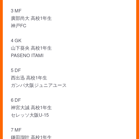
3 MF
廣部尚大 高校1年生
神戸FC
4 GK
山下葵央 高校1年生
PASENO ITAMI
5 DF
西出迅 高校1年生
ガンバ大阪ジュニアユース
6 DF
神宮大誠 高校1年生
セレッソ大阪U-15
7 MF
鎌田瑠叶 高校1年生