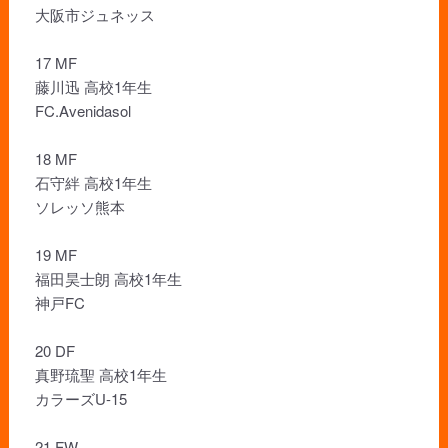
大阪市ジュネッス
17 MF
藤川迅 高校1年生
FC.Avenidasol
18 MF
石守絆 高校1年生
ソレッソ熊本
19 MF
福田昊士朗 高校1年生
神戸FC
20 DF
真野琉聖 高校1年生
カラーズU-15
21 FW