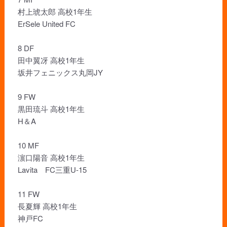
村上琥太郎 高校1年生
ErSele United FC
8 DF
田中翼冴 高校1年生
坂井フェニックス丸岡JY
9 FW
黒田琉斗 高校1年生
H＆A
10 MF
濵口陽音 高校1年生
Lavita FC三重U-15
11 FW
長夏輝 高校1年生
神戸FC