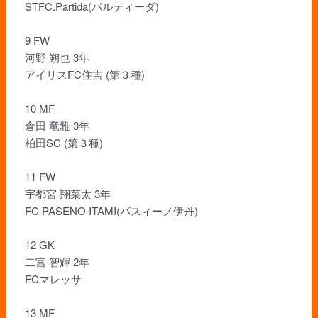
STFC.Partida(パルティーダ)
9 FW
河野 朔也 3年
アイリスFC住吉 (第３種)
10 MF
倉田 竜雅 3年
柏田SC (第３種)
11 FW
宇都宮 翔菜太 3年
FC PASENO ITAMI(パスィーノ伊丹)
12 GK
二宮 智輝 2年
FCマレッサ
13 MF