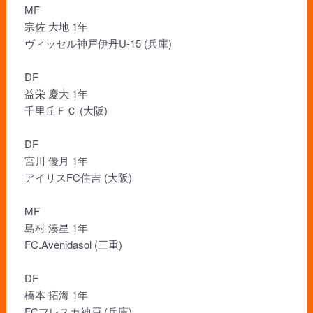
MF
宗佐 大地 1年
ヴィッセル神戸伊丹U-15 (兵庫)
DF
益栄 慶大 1年
千里丘ＦＣ (大阪)
DF
宮川 優月 1年
アイリスFC住吉 (大阪)
MF
島村 湊星 1年
FC.Avenidasol (三重)
DF
橋本 拓海 1年
FCフレスカ神戸 (兵庫)