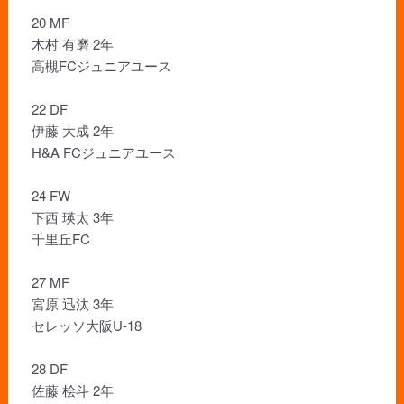
20 MF
木村 有磨 2年
高槻FCジュニアユース
22 DF
伊藤 大成 2年
H&A FCジュニアユース
24 FW
下西 瑛太 3年
千里丘FC
27 MF
宮原 迅汰 3年
セレッソ大阪U-18
28 DF
佐藤 桧斗 2年