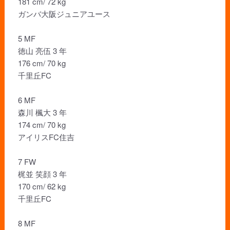
181 cm/ 72 kg
ガンバ大阪ジュニアユース
5 MF
徳山 亮伍 3 年
176 cm/ 70 kg
千里丘FC
6 MF
森川 楓大 3 年
174 cm/ 70 kg
アイリスFC住吉
7 FW
梶並 笑顔 3 年
170 cm/ 62 kg
千里丘FC
8 MF