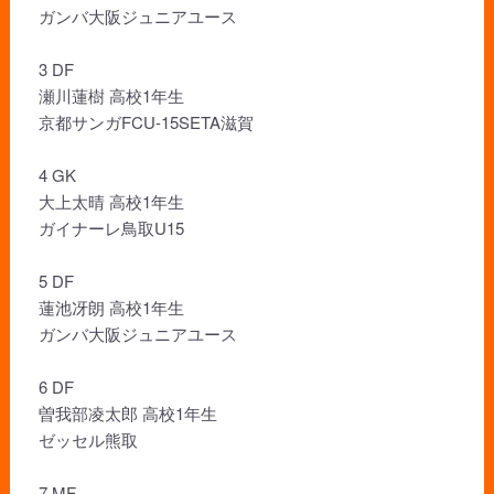
ガンバ大阪ジュニアユース
3 DF
瀬川蓮樹 高校1年生
京都サンガFCU-15SETA滋賀
4 GK
大上太晴 高校1年生
ガイナーレ鳥取U15
5 DF
蓮池冴朗 高校1年生
ガンバ大阪ジュニアユース
6 DF
曽我部凌太郎 高校1年生
ゼッセル熊取
7 MF