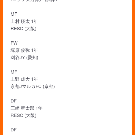
MF
上村 瑛太 1年
RESC (大阪)
FW
塚原 俊弥 1年
刈谷JY (愛知)
MF
上野 雄大 1年
京都JマルカFC (京都)
DF
三崎 竜太郎 1年
RESC (大阪)
DF