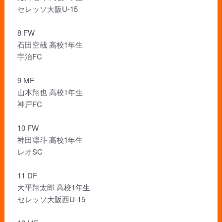
セレッソ大阪U-15
8 FW
石田空哉 高校1年生
宇治FC
9 MF
山本翔也 高校1年生
神戸FC
10 FW
神田凛斗 高校1年生
レオSC
11 DF
大平翔太郎 高校1年生
セレッソ大阪西U-15