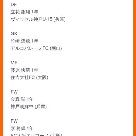
DF
立花 龍翔 1年
ヴィッセル神戸U-15 (兵庫)
GK
竹崎 遥飛 1年
アルコバレーノFC (岡山)
MF
藤原 快晴 1年
住吉大社FC (大阪)
FW
金真 聖 1年
神戸朝鮮中 (兵庫)
FW
李 将輝 1年
SC大阪エルマーノ (大阪)