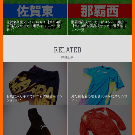
佐賀東高校メンバー紹介！【第104回
那覇西高校サッカー部メンバー紹介！
全国高校サッカー選手権 メンバー更
【第104回全国高校サッカー選手権 メ
新！】
ンバー更...
RELATED
関連記事
お気に入りギアでいつもの練習もテン
見た目も着心地もさわやかなスリムフ
ションUP
ィットT