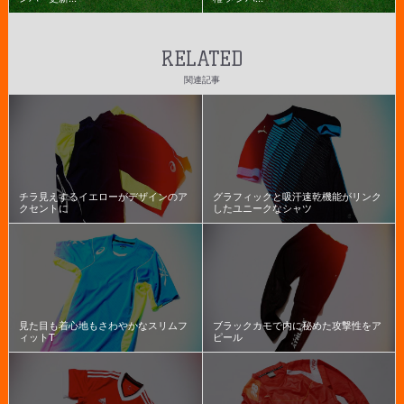
RELATED
関連記事
チラ見えするイエローがデザインのア
グラフィックと吸汗速乾機能がリンク
クセントに
したユニークなシャツ
見た目も着心地もさわやかなスリムフ
ブラックカモで内に秘めた攻撃性をア
ィットT
ピール