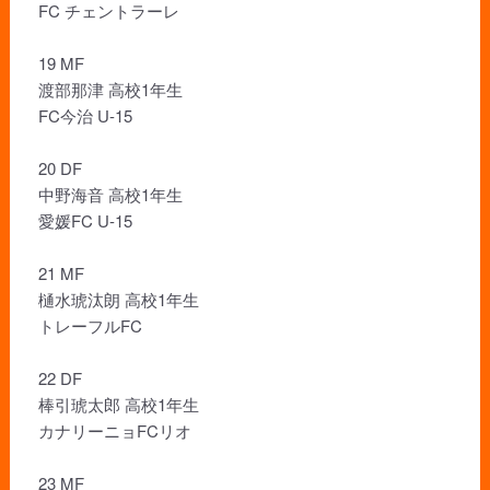
FC チェントラーレ
19 MF
渡部那津 高校1年生
FC今治 U-15
20 DF
中野海音 高校1年生
愛媛FC U-15
21 MF
樋水琥汰朗 高校1年生
トレーフルFC
22 DF
棒引琥太郎 高校1年生
カナリーニョFCリオ
23 MF