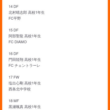
14 DF
北村晴志郎 高校1年生
FC平野
15 DF
阿部聖龍 高校1年生
FC DIAMO
16 DF
門田陸翔 高校1年生
FC チェントラーレ
17 FW
塩出心剛 高校1年生
西条北中学校
18 MF
黒瀬颯真 高校1年生