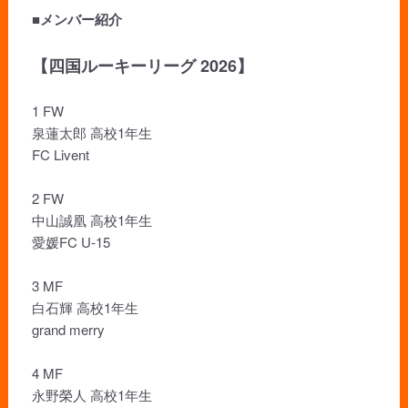
■メンバー紹介
【四国ルーキーリーグ 2026】
1 FW
泉蓮太郎 高校1年生
FC Livent
2 FW
中山誠凰 高校1年生
愛媛FC U-15
3 MF
白石輝 高校1年生
grand merry
4 MF
永野榮人 高校1年生