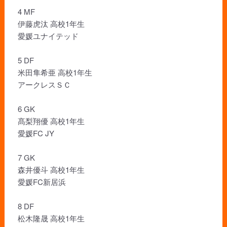
4 MF
伊藤虎汰 高校1年生
愛媛ユナイテッド
5 DF
米田隼希亜 高校1年生
アークレスＳＣ
6 GK
髙梨翔優 高校1年生
愛媛FC JY
7 GK
森井優斗 高校1年生
愛媛FC新居浜
8 DF
松木隆晟 高校1年生