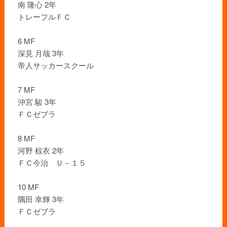
南 隆心 2年
トレーフルＦＣ
6 MF
深見 月哉 3年
帝人サッカースクール
7 MF
沖宮 駿 3年
ＦＣゼブラ
8 MF
河野 椋衣 2年
ＦＣ今治 Ｕ－１５
10 MF
隅田 幸輝 3年
ＦＣゼブラ