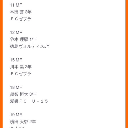
11 MF
本田 蒼 3年
ＦＣゼブラ
12 MF
谷本 理駆 1年
徳島ヴォルティスJY
15 MF
川本 昊 3年
ＦＣゼブラ
18 MF
越智 恒太 3年
愛媛ＦＣ Ｕ－１５
19 MF
横田 天郁 2年