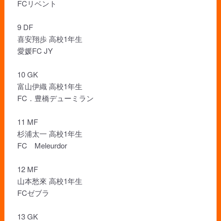
FCリベント
9 DF
喜安翔歩 高校1年生
愛媛FC JY
10 GK
富山伊織 高校1年生
FC．豊橋デューミラン
11 MF
杉浦太一 高校1年生
FC Meleurdor
12 MF
山本愁來 高校1年生
FCゼブラ
13 GK