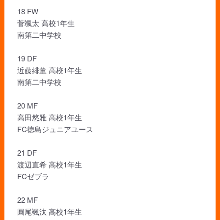
18 FW
菅颯太 高校1年生
南第二中学校
19 DF
近藤緋董 高校1年生
南第二中学校
20 MF
高田悠雅 高校1年生
FC徳島ジュニアユース
21 DF
渡辺直希 高校1年生
FCゼブラ
22 MF
圓尾颯汰 高校1年生