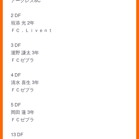
アークレスSC
2 DF
垣添 光 2年
ＦＣ．Ｌｉｖｅｎｔ
3 DF
瀧野 謙太 3年
ＦＣゼブラ
4 DF
清水 喜生 3年
ＦＣゼブラ
5 DF
岡田 蓮 3年
ＦＣゼブラ
13 DF