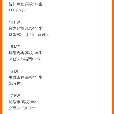
皆川翔空 高校1年生
FCリベント
14 FW
鈴木闘司 高校1年生
愛媛FC U-15 新居浜
15 MF
服部倉典 高校1年生
アビスパ福岡U-15
16 DF
中野宙輝 高校1年生
Soleil堺
17 FW
脇陽希 高校1年生
グランドメリー