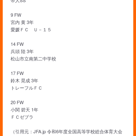
帝人SS
9 FW
宮内 黄 3年
愛媛ＦＣ Ｕ－１５
14 FW
兵頭 陸 3年
松山市立南第二中学校
17 FW
鈴木 晃成 3年
トレーフルＦＣ
20 FW
小関 碧天 1年
ＦＣゼブラ
（引用元：JFA.jp 令和6年度全国高等学校総合体育大会