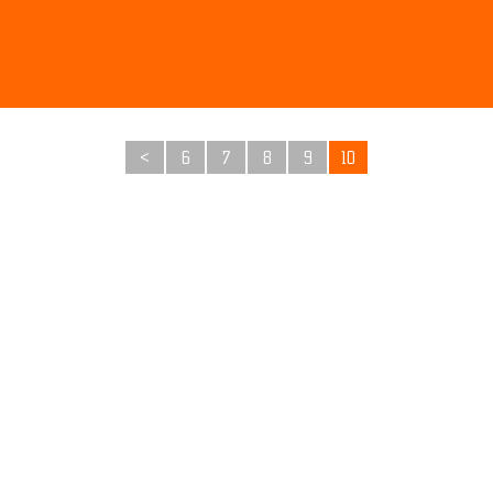
<
6
7
8
9
10