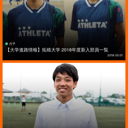
ガチ
【大学進路情報】拓殖大学 2018年度新入部員一覧
2018.03.01