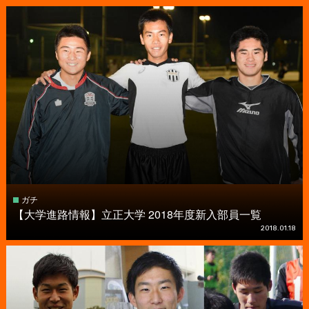
ガチ
【大学進路情報】立正大学 2018年度新入部員一覧
2018.01.18