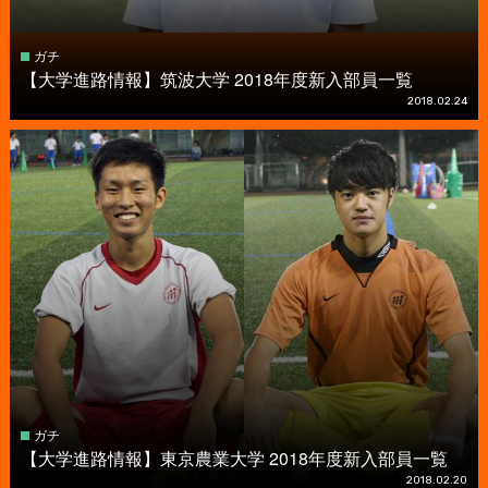
ガチ
【大学進路情報】筑波大学 2018年度新入部員一覧
2018.02.24
ガチ
【大学進路情報】東京農業大学 2018年度新入部員一覧
2018.02.20