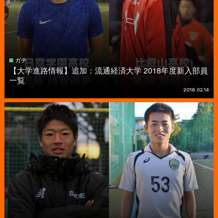
ガチ
【大学進路情報】追加：流通経済大学 2018年度新入部員
一覧
2018.02.14