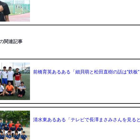
の関連記事
前橋育英あるある「細貝萌と松田直樹の話は"鉄板"
清水東あるある「テレビで長澤まさみさんを見ると.