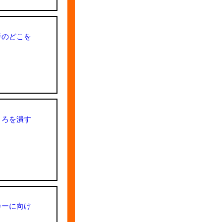
手のどこを
ころを潰す
カーに向け