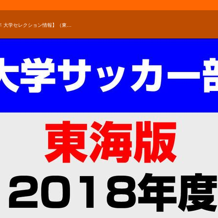
【2018年 大学セレクション情報】（東海版）大学サッカー部に入部を希望する部員へ！