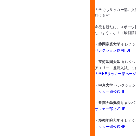
大学でもサッカー部に入
届けるぞ！
今後も新たに、スポーツ
ないようにな！（最新情
・
静岡産業大学
セレクシ
セレクション案内PDF
・
東海学園大学
セレクシ
アスリート推薦入試、ま
大学HPサッカー部ペー
・
中京大学
セレクション
サッカー部公式HP
・
常葉大学浜松キャンパ
サッカー部公式HP
・
愛知学院大学
セレクシ
サッカー部公式HP