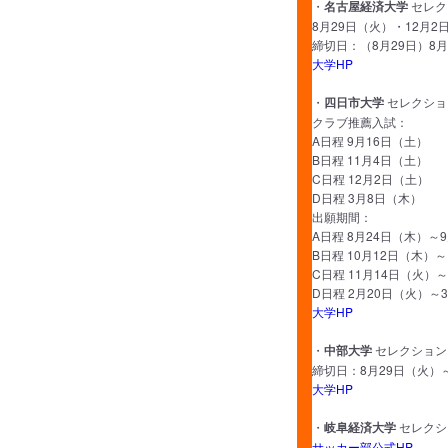
・
名古屋経済大学
セレク
8月29日（火）・12月
締切日：（8月29日）8月
大学HP
・
四日市大学
セレクショ
クラブ推薦入試：
A日程 9月16日（土）
B日程 11月4日（土）
C日程 12月2日（土）
D日程 3月8日（木）
出願期間：
A日程 8月24日（木）～
B日程 10月12日（木）～
C日程 11月14日（火）
D日程 2月20日（火）～
大学HP
・
中部大学
セレクション
締切日：8月29日（火）
大学HP
・
岐阜経済大学
セレクシ
サッカー部公式HP