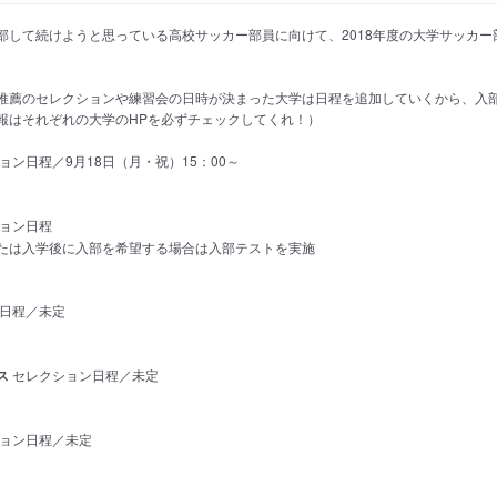
部して続けようと思っている高校サッカー部員に向けて、2018年度の大学サッカー
推薦のセレクションや練習会の日時が決まった大学は日程を追加していくから、入
報はそれぞれの大学のHPを必ずチェックしてくれ！）
ョン日程／9月18日（月・祝）15：00～
ョン日程
たは入学後に入部を希望する場合は入部テストを実施
ジ
日程／未定
ス
セレクション日程／未定
ョン日程／未定