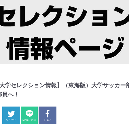
年 大学セレクション情報】（東海版）大学サッカー
部員へ！
ツイート
LINEで送る
シェア