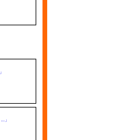
」
..」