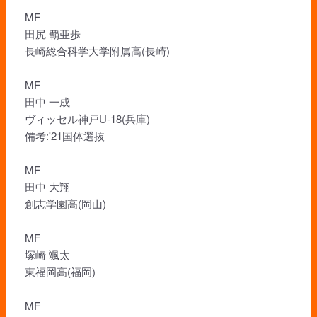
MF
田尻 覇亜歩
長崎総合科学大学附属高(長崎)
MF
田中 一成
ヴィッセル神戸U-18(兵庫)
備考:'21国体選抜
MF
田中 大翔
創志学園高(岡山)
MF
塚崎 颯太
東福岡高(福岡)
MF