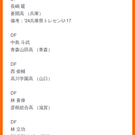
長嶋 暖
蒼開高 （兵庫）
備考：'24兵庫県トレセンU-17
DF
中島 斗武
青森山田高 （青森）
DF
西 俊輔
高川学園高 （山口）
DF
林 蒼偉
彦根総合高 （滋賀）
DF
林 立功