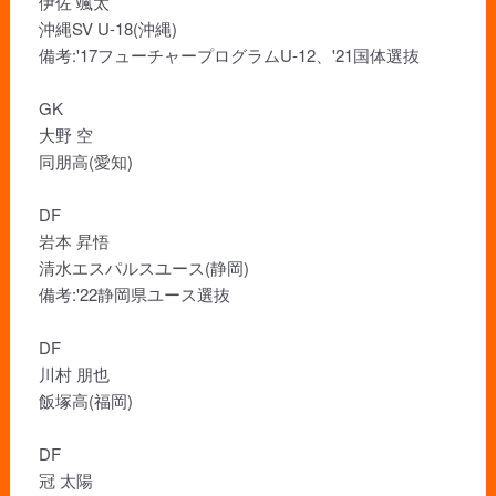
伊佐 颯太
沖縄SV U-18(沖縄)
備考:'17フューチャープログラムU-12、'21国体選抜
GK
大野 空
同朋高(愛知)
DF
岩本 昇悟
清水エスパルスユース(静岡)
備考:'22静岡県ユース選抜
DF
川村 朋也
飯塚高(福岡)
DF
冠 太陽