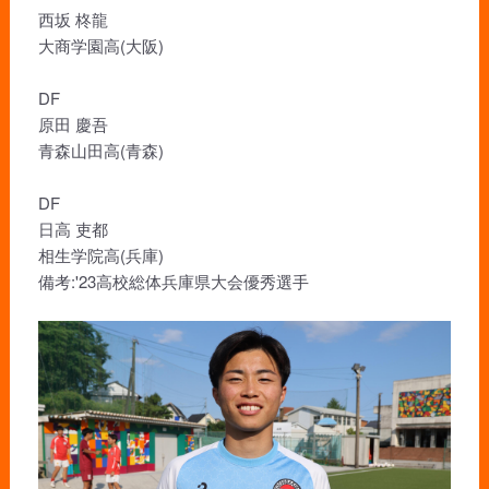
西坂 柊龍
大商学園高(大阪)
DF
原田 慶吾
青森山田高(青森)
DF
日高 吏都
相生学院高(兵庫)
備考:'23高校総体兵庫県大会優秀選手