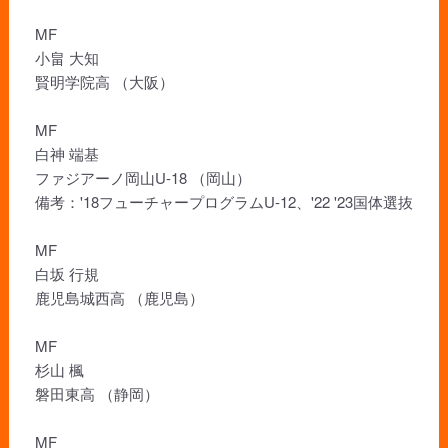
MF
小畠 大知
賢明学院高 （大阪）
MF
白神 端基
ファジアーノ岡山U-18 （岡山）
備考：'18フューチャープログラムU-12、'22 '23国体選抜
MF
白坂 行規
鹿児島城西高 （鹿児島）
MF
杉山 楓
磐田東高 （静岡）
MF