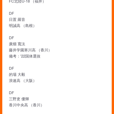
FC北陸U-18 （福井）
DF
日置 羅音
明誠高 （島根）
DF
廣畑 寬汰
藤井学園寒川高 （香川）
備考：'22国体選抜
DF
的場 大毅
浪速高 （大阪）
DF
三野吏 優輝
香川中央高 （香川）