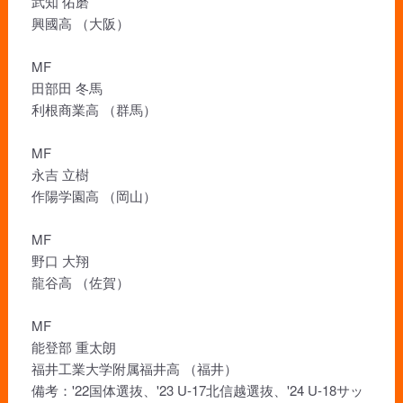
武知 佑磨
興國高 （大阪）
MF
田部田 冬馬
利根商業高 （群馬）
MF
永吉 立樹
作陽学園高 （岡山）
MF
野口 大翔
龍谷高 （佐賀）
MF
能登部 重太朗
福井工業大学附属福井高 （福井）
備考：'22国体選抜、'23 U-17北信越選抜、'24 U-18サッ