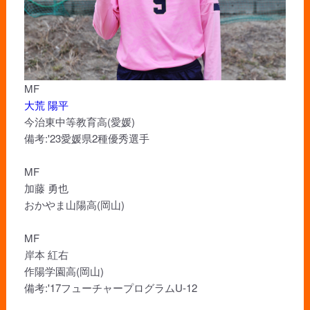
MF
大荒 陽平
今治東中等教育高(愛媛)
備考:'23愛媛県2種優秀選手
MF
加藤 勇也
おかやま山陽高(岡山)
MF
岸本 紅右
作陽学園高(岡山)
備考:'17フューチャープログラムU-12