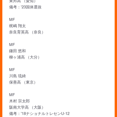
東邦高 （愛知）
備考：'23国体選抜
MF
梶嶋 翔太
奈良育英高 （奈良）
MF
鎌田 悠和
柳ヶ浦高 （大分）
MF
川島 琉綺
保善高 （東京）
MF
木村 宗太郎
阪南大学高 （大阪）
備考：'18ナショナルトレセンU-12