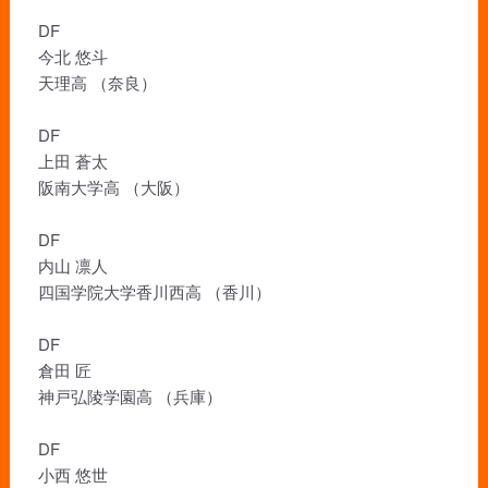
DF
今北 悠斗
天理高 （奈良）
DF
上田 蒼太
阪南大学高 （大阪）
DF
内山 凛人
四国学院大学香川西高 （香川）
DF
倉田 匠
神戸弘陵学園高 （兵庫）
DF
小西 悠世