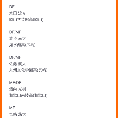
DF
水田 涼介
岡山学芸館高(岡山)
DF/MF
渡邉 幸太
如水館高(広島)
DF/MF
佐藤 航大
九州文化学園高(長崎)
MF/DF
酒向 光樹
和歌山南陵高(和歌山)
MF
宮崎 悠大