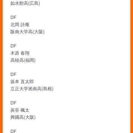
如水館高(広島)
DF
北岡 詩庵
阪南大学高(大阪)
DF
木原 春翔
高稜高(福岡)
DF
坂本 直太郎
立正大学淞南高(島根)
DF
炭谷 楓太
興國高(大阪)
DF