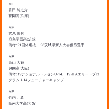
MF
香田 純之介
蒼開高(兵庫)
MF
妹尾 俊兵
鹿島学園高(茨城)
備考:'21国体選抜、'23茨城県新人大会優秀選手
MF
高山 大輝
興國高(大阪)
備考:'19ナショナルトレセンU-14、'19 JFAエリートプロ
グラムU-14フューチャーキャンプ
MF
竹内 元希
阪南大学高(大阪)