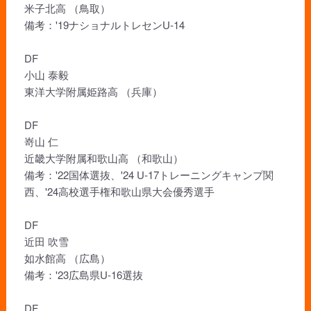
米子北高 （鳥取）
備考：'19ナショナルトレセンU-14
DF
小山 泰毅
東洋大学附属姫路高 （兵庫）
DF
嵜山 仁
近畿大学附属和歌山高 （和歌山）
備考：'22国体選抜、'24 U-17トレーニングキャンプ関
西、'24高校選手権和歌山県大会優秀選手
DF
近田 吹雪
如水館高 （広島）
備考：'23広島県U-16選抜
DF