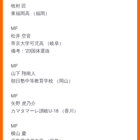
牧村 匠
東福岡高 （福岡）
MF
松井 空音
帝京大学可児高 （岐阜）
備考：'23国体選抜
MF
山下 翔南人
朝日塾中等教育学校 （岡山）
MF
矢野 虎乃介
カマタマーレ讃岐U-18 （香川）
MF
横山 慶