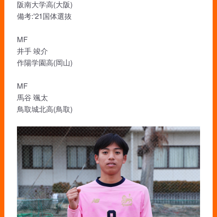
阪南大学高(大阪)
備考:'21国体選抜
MF
井手 竣介
作陽学園高(岡山)
MF
馬谷 颯太
鳥取城北高(鳥取)