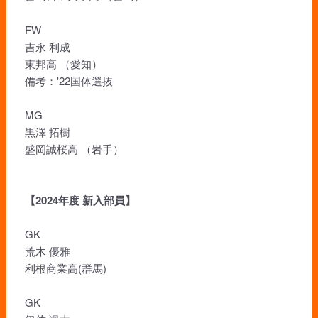
FW
吉永 利成
東邦高 （愛知）
備考：'22国体選抜
MG
黒澤 拓樹
盛岡誠桜高 （岩手）
【2024年度 新入部員】
GK
荒木 優雅
利根商業高(群馬)
GK