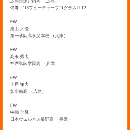
広島県瀬戸内高 （広島）
備考：'18フューチャープログラムU-12
FW
栗山 大澄
第一学院高養父本校 （兵庫）
FW
高浪 秀太
神戸弘陵学園高 （兵庫）
FW
土居 祐大
如水館高 （広島）
FW
中嶋 伸輝
日本ウェルネス長野高 （長野）