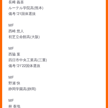
長﨑 義喜
ルーテル学院高(熊本)
備考:'21国体選抜
MF
西崎 悠人
初芝立命館高(大阪)
MF
西脇 葉
四日市中央工業高(三重)
備考:'21'22国体選抜
MF
野瀬 快
静岡学園高(静岡)
MF
林 泰地