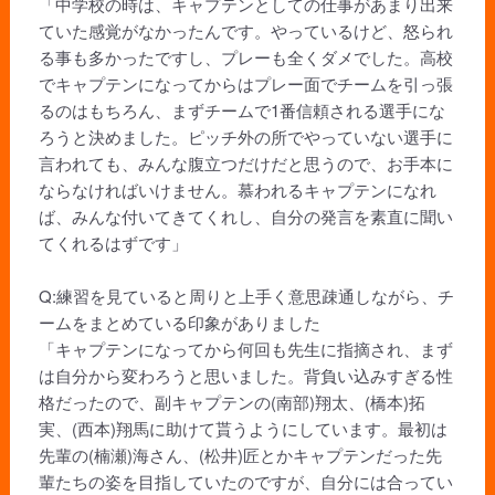
「中学校の時は、キャプテンとしての仕事があまり出来
ていた感覚がなかったんです。やっているけど、怒られ
る事も多かったですし、プレーも全くダメでした。高校
でキャプテンになってからはプレー面でチームを引っ張
るのはもちろん、まずチームで1番信頼される選手にな
ろうと決めました。ピッチ外の所でやっていない選手に
言われても、みんな腹立つだけだと思うので、お手本に
ならなければいけません。慕われるキャプテンになれ
ば、みんな付いてきてくれし、自分の発言を素直に聞い
てくれるはずです」
Q:練習を見ていると周りと上手く意思疎通しながら、チ
ームをまとめている印象がありました
「キャプテンになってから何回も先生に指摘され、まず
は自分から変わろうと思いました。背負い込みすぎる性
格だったので、副キャプテンの(南部)翔太、(橋本)拓
実、(西本)翔馬に助けて貰うようにしています。最初は
先輩の(楠瀬)海さん、(松井)匠とかキャプテンだった先
輩たちの姿を目指していたのですが、自分には合ってい