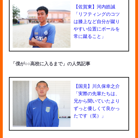
【佐賀東】河内皓誠
「リフティングのコツ
は膝上など自分が蹴り
やすい位置にボールを
常に蹴ること」
「僕が○○高校に入るまで」の人気記事
【国見】川久保幸之介
「実際の先輩たちは、
兄から聞いていたより
ずっと優しくて良かっ
たです（笑）」