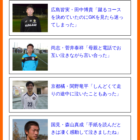
広島皆実・田中博貴「蹴るコース
を決めていたのにGKを見たら迷っ
てしまった」
尚志・菅井泰祥「母親と電話でお
互い泣きながら言い合った」
京都橘・関野竜平「しんどくて走
りの途中に泣いたこともあった」
国見・森山真成「手紙を読んだと
きは凄く感動して泣きましたね」