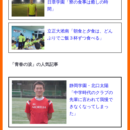
日章学園「寮の食事は癒しの時
間」
立正大淞南「朝食と夕食は、どん
ぶりでご飯３杯ずつ食べる」
「青春の涙」の人気記事
静岡学園・北口太陽
「中学時代のクラブの
先輩に言われて我慢で
きなくなってしまっ
た」