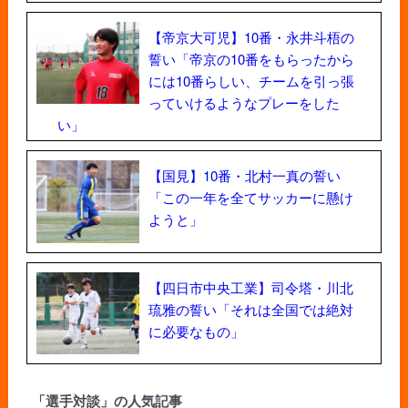
【帝京大可児】10番・永井斗梧の
誓い「帝京の10番をもらったから
には10番らしい、チームを引っ張
っていけるようなプレーをした
い」
【国見】10番・北村一真の誓い
「この一年を全てサッカーに懸け
ようと」
【四日市中央工業】司令塔・川北
琉雅の誓い「それは全国では絶対
に必要なもの」
「選手対談」の人気記事