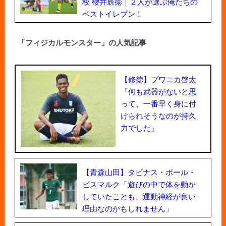
校 櫻井辰徳｜２人が選ぶ俺たちの
ベストイレブン！
「フィジカルモンスター」の人気記事
【修徳】ブワニカ啓太
「何も武器がないと思
って、一番早く身に付
けられそうなのが持久
力でした」
【青森山田】タビナス・ポール・
ビスマルク「遊びの中で体を動か
していたことも、運動神経が良い
理由なのかもしれません」