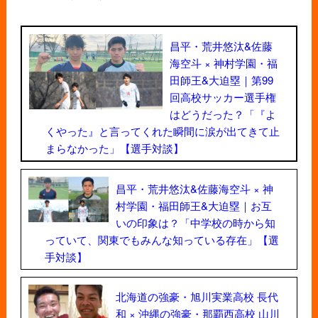
昌平・荒井悠汰&佐藤
海空斗 × 神村学園・福
田師王&大迫塁｜第99
回高校サッカー選手権
はどうだった？「『よ
くやった』と言ってくれた瞬間に涙が出てきて止
まらなかった」【選手対談】
昌平・荒井悠汰&佐藤海空斗 × 神
村学園・福田師王&大迫塁｜お互
いの印象は？「中学校の時から知
っていて、関東でもみんな知っている存在」【選
手対談】
北海道の強豪・旭川実業高校 長代
和 × 沖縄の強豪・那覇西高校 山川