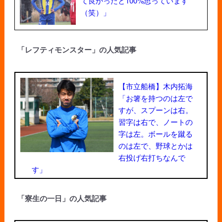
て良かったと100%思っています
（笑）」
「レフティモンスター」の人気記事
【市立船橋】木内拓海
「お箸を持つのは左で
すが、スプーンは右。
習字は右で、ノートの
字は左。ボールを蹴る
のは左で、野球とかは
右投げ右打ちなんで
す」
「寮生の一日」の人気記事