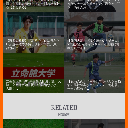
戦！？西武台高校サッカー部のあるあ
っかりチームを導きたい』新キャプテ
る【あるある】
ン・高倉大翔...
【東海大相模】『高卒でプロに行きた
【阪南大高】『凄く頭を使うチーム』
い』選手権での悔しさをバネに。戸川
2年連続となるインターハイ出場に貢
昌也のエース...
献したサイド...
立命館大学 2025年度新入部員一覧！大
【阪南大高】『今年はてっぺんを目指
津、立命館宇治、岡山学芸館などから
す』経験豊富なキャプテン・河村駿。
入部！...
全国の舞台で...
RELATED
関連記事