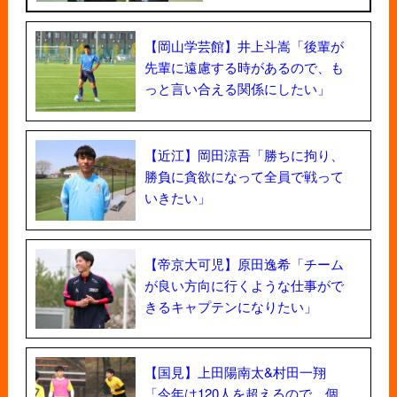
【岡山学芸館】井上斗嵩「後輩が
先輩に遠慮する時があるので、も
っと言い合える関係にしたい」
【近江】岡田涼吾「勝ちに拘り、
勝負に貪欲になって全員で戦って
いきたい」
【帝京大可児】原田逸希「チーム
が良い方向に行くような仕事がで
きるキャプテンになりたい」
【国見】上田陽南太&村田一翔
「今年は120人を超えるので、個