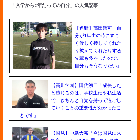
「入学から○年たっての自分」の人気記事
【遠野】髙田遥可「自
分が1年生の時にすご
く優しく接してくれた
り教えてくれたりする
先輩も多かったので、
自分もそうなりたい」
【高川学園】田代湧二「成長した
と感じるのは、学校生活や私生活
で、きちんと自覚を持って過ごし
ていくことの重要性が分かったこ
とです」
【国見】中島大嘉「今は国見に来